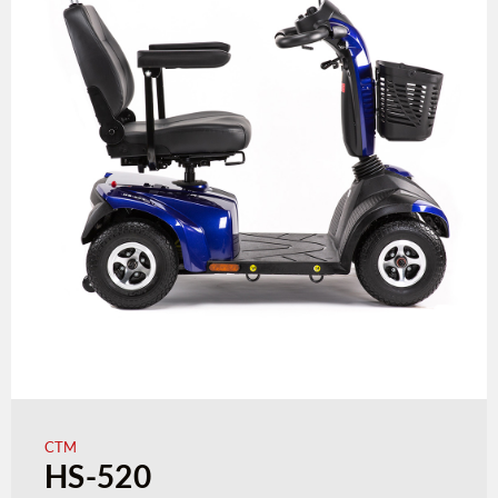
CTM
HS-520