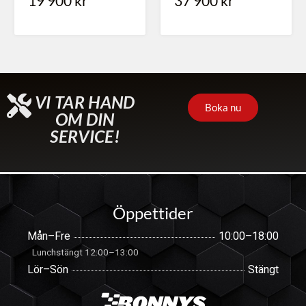
19 900
kr
37 900
kr
VI TAR HAND
Boka nu
OM DIN
SERVICE!
Öppettider
Mån–Fre
10:00–18:00
Lunchstängt 12:00–13:00
Lör–Sön
Stängt