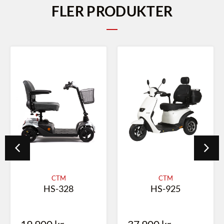
FLER PRODUKTER
CTM
CTM
HS-328
HS-925