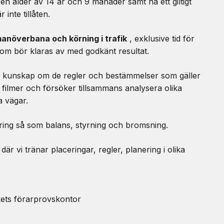
n ålder av 14 år och 9 månader samt ha ett giltigt
 inte tillåten.
manöverbana och körning i trafik
, exklusive tid för
om bör klaras av med godkänt resultat.
 och kunskap om de regler och bestämmelser som gäller
 på filmer och försöker tillsammans analysera olika
a vägar.
ing så som balans, styrning och bromsning.
är vi tränar placeringar, regler, planering i olika
kets förarprovskontor