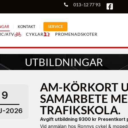
013–12 77 93
NGAR
KONTAKT
SERVICE
MC/ATV
CYKLAR
PROMENADSKOTER
UTBILDNINGAR
AM-KÖRKORT U
9
SAMARBETE ME
TRAFIKSKOLA.
J-2026
Avgift utbildning 9300 kr
Presentkort p
Vid anmälan hos Ronnys cykel & mopedse