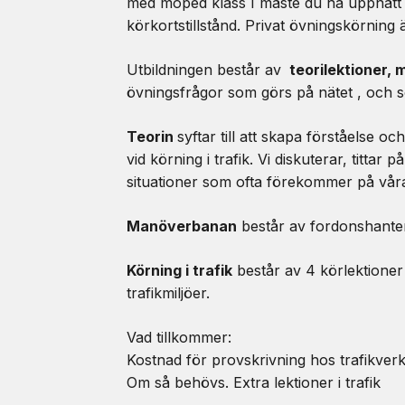
med moped klass I måste du ha uppnått e
körkortstillstånd. Privat övningskörning är
Utbildningen består av
teorilektioner, 
övningsfrågor som görs på nätet , och s
Teorin
syftar till att skapa förståelse
vid körning i trafik. Vi diskuterar, tittar
situationer som ofta förekommer på vår
Manöverbanan
består av fordonshanter
Körning i trafik
består av 4 körlektioner d
trafikmiljöer.
Vad tillkommer:
Kostnad för provskrivning hos trafikver
Om så behövs. Extra lektioner i trafik