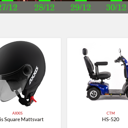
CTM
YADEA
HS-520
M6L