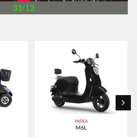
CTM
HS-925