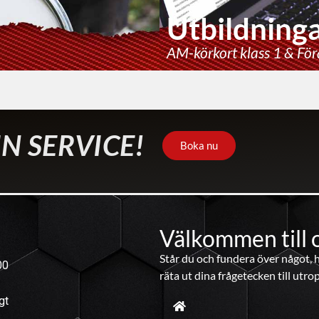
Utbildning
AM-körkort klass 1 & För
N SERVICE!
Boka nu
Välkommen till 
Står du och fundera över något, hi
00
räta ut dina frågetecken till utro
gt