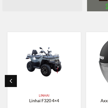
AXXIS
Axxis Square Mattsvart