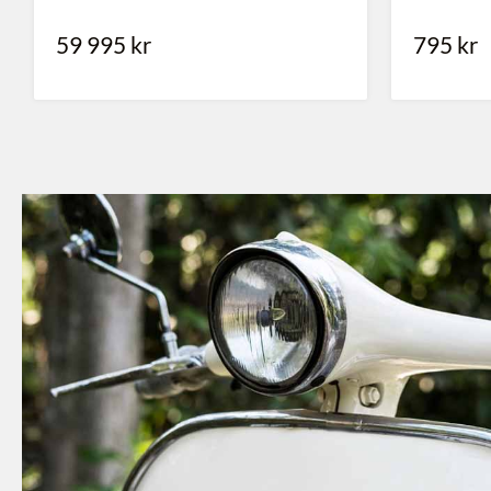
795
kr
28 900