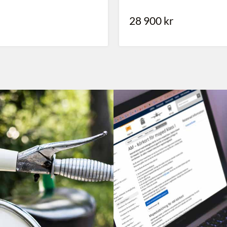
kr
20 990
kr