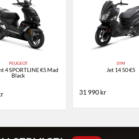
PEUGEOT
SYM
ght 4 SPORTLINE €5 Mad
Jet 14 50 €5
Black
31 990
kr
kr