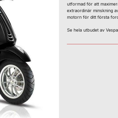
utformad för att maximera k
extraordinär minskning a
motorn för ditt första for
Se hela utbudet av Vesp