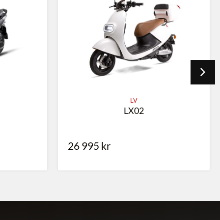
LV
LX02
26 995
kr