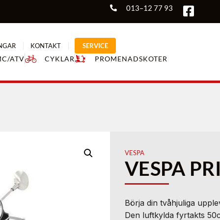
013–12 77 93
NGAR
KONTAKT
SERVICE
MC/ATV
CYKLAR
PROMENADSKOTER
VESPA
VESPA PR
Börja din tvåhjuliga upple
Den luftkylda fyrtakts 50