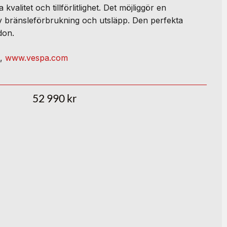
valitet och tillförlitlighet. Det möjliggör en
v bränsleförbrukning och utsläpp. Den perfekta
don.
a,
www.vespa.com
52 990
kr