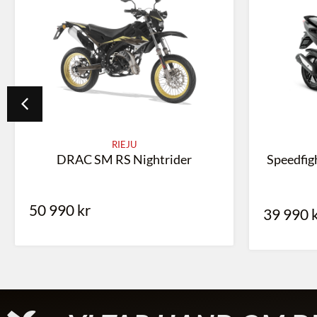
RIEJU
DRAC SM RS Nightrider
Speedfi
50 990
kr
39 990