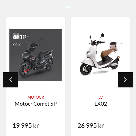
MOTOCR
LV
Motocr Comet SP
LX02
19 995
kr
26 995
kr